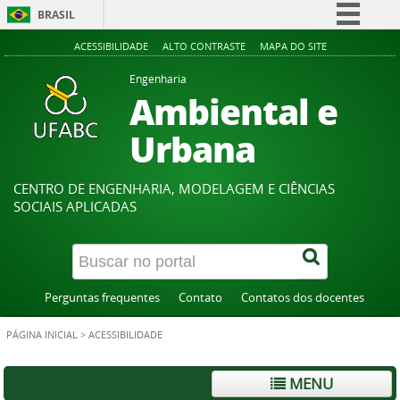
BRASIL
Simplifique!
ACESSIBILIDADE
ALTO CONTRASTE
MAPA DO SITE
Comunica BR
Engenharia
Ambiental e
Participe
Acesso à informação
Urbana
Legislação
Canais
CENTRO DE ENGENHARIA, MODELAGEM E CIÊNCIAS
SOCIAIS APLICADAS
Perguntas frequentes
Contato
Contatos dos docentes
PÁGINA INICIAL
>
ACESSIBILIDADE
MENU