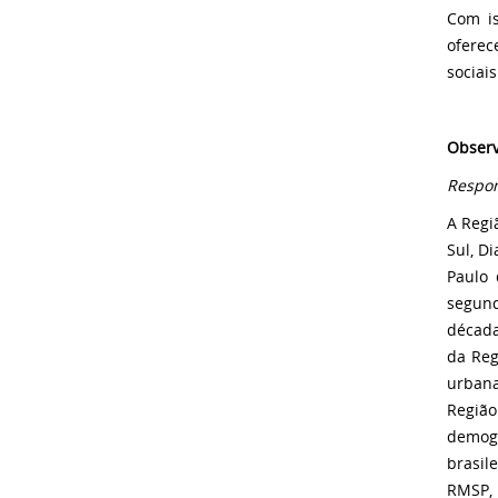
Com is
oferec
sociai
Observ
Respon
A Regi
Sul, D
Paulo 
segund
década
da Reg
urbana
Região
demogr
brasil
RMSP, 