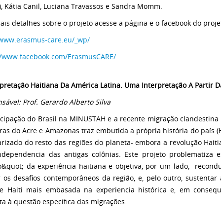
, Kátia Canil, Luciana Travassos e Sandra Momm.
ais detalhes sobre o projeto acesse a página e o facebook do proje
/www.erasmus-care.eu/_wp/
//www.facebook.com/ErasmusCARE/
rpretação Haitiana Da América Latina. Uma Interpretação A Partir 
sável: Prof. Gerardo Alberto Silva
icipação do Brasil na MINUSTAH e a recente migração clandestina d
iras do Acre e Amazonas traz embutida a própria história do país (H
arizado do resto das regiões do planeta- embora a revolução Haiti
ndependencia das antigas colônias. Este projeto problematiza 
co&quot; da experiência haitiana e objetiva, por um lado, recondu
 os desafios contemporâneos da região, e, pelo outro, sustentar
 e Haiti mais embasada na experiencia histórica e, em conseq
ta à questão específica das migrações.