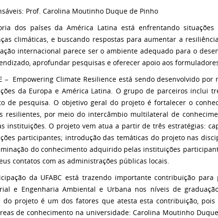
sáveis: Prof. Carolina Moutinho Duque de Pinho
ria dos países da América Latina está enfrentando situações 
as climáticas, e buscando respostas para aumentar a resiliência
ação internacional parece ser o ambiente adequado para o dese
endizado, aprofundar pesquisas e oferecer apoio aos formuladores 
 – Empowering Climate Resilience está sendo desenvolvido por 
uições da Europa e América Latina. O grupo de parceiros inclui 
uto de pesquisa. O objetivo geral do projeto é fortalecer o con
s resilientes, por meio do intercâmbio multilateral de conhecime
as instituições. O projeto vem atua a partir de três estratégias: c
uições participantes; introdução das temáticas do projeto nas dis
eminação do conhecimento adquirido pelas instituições participan
eus contatos com as administrações públicas locais.
icipação da UFABC está trazendo importante contribuição para
orial e Engenharia Ambiental e Urbana nos níveis de graduaç
 do projeto é um dos fatores que atesta esta contribuição, poi
reas de conhecimento na universidade: Carolina Moutinho Duque