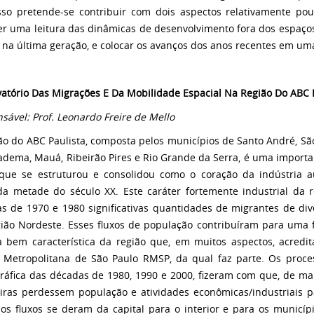
so pretende-se contribuir com dois aspectos relativamente pouc
er uma leitura das dinâmicas de desenvolvimento fora dos espaços 
s na última geração, e colocar os avanços dos anos recentes em um
atório Das
Migrações E Da
Mobilidade Espacial Na
Região Do ABC P
sável: Prof. Leonardo Freire de Mello
ão do ABC Paulista, composta pelos municípios de Santo André, S
iadema, Mauá, Ribeirão Pires e Rio Grande da Serra, é uma importa
que se estruturou e consolidou como o coração da indústria au
a metade do século XX. Este caráter fortemente industrial da r
s de 1970 e 1980 significativas quantidades de migrantes de div
ião Nordeste. Esses fluxos de população contribuíram para uma f
 bem característica da região que, em muitos aspectos, acred
 Metropolitana de São Paulo RMSP, da qual faz parte. Os proce
áfica das décadas de 1980, 1990 e 2000, fizeram com que, de man
eiras perdessem população e atividades econômicas/industriais p
os fluxos se deram da capital para o interior e para os municíp