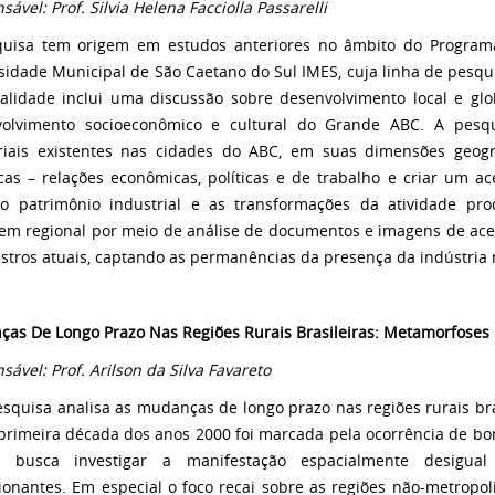
ável: Prof. Silvia Helena Facciolla Passarelli
quisa tem origem em estudos anteriores no âmbito do Progra
sidade Municipal de São Caetano do Sul IMES, cuja linha de pesq
alidade inclui uma discussão sobre desenvolvimento local e globa
olvimento socioeconômico e cultural do Grande ABC. A pesqui
riais existentes nas cidades do ABC, em suas dimensões geográf
icas – relações econômicas, políticas e de trabalho e criar um ac
o patrimônio industrial e as transformações da atividade pr
em regional por meio de análise de documentos e imagens de acer
istros atuais, captando as permanências da presença da indústria n
ças De Longo
Prazo Nas Regiões Rurais
Brasileiras:
Metamorfoses
sável: Prof. Arilson da Silva Favareto
esquisa analisa as mudanças de longo prazo nas regiões rurais bra
primeira década dos anos 2000 foi marcada pela ocorrência de bon
o busca investigar a manifestação espacialmente desigua
ionantes. Em especial o foco recai sobre as regiões não-metropoli