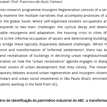
sável: Prof. Francisco de Assis Comarú
tion-research programme Insurgent Regeneration consists of a serie
ally examine the multiple narratives that accompany processes of 
in the global South, where self-organised resident occupations ar
esponds to two main challenges: the cyclical decay and deterio
nable resurgence and adaptation; the housing crisis in cities of 
ons to the informal occupation of vacant and deteriorating buildi
o bridge these typically disparately debated challenges. Whilst 
nce and transformation of ?informal settlements?, there has bee
and revitalisation of buildings in declining urban neighbourhood
eration on how the “urban renaissance” agenda engages in dialog
ative visions of urban development that they convey. The resear
porary debates around urban regeneration and insurgent citizensh
cholars and urban social movements in São Paulo, Brazil, enriched
udents working in the field from UCL.
ário de identificação do patrimônio industrial do ABC: a transform