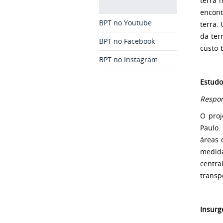
terra 
encont
BPT no Youtube
terra.
da ter
BPT no Facebook
custo-
BPT no Instagram
Estudo
Respon
O proj
Paulo.
áreas 
medid
centra
transp
Insurg