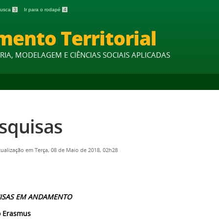
 busca
3
Ir para o rodapé
4
mento Territorial
IA, MODELAGEM E CIÊNCIAS SOCIAIS APLICADAS
squisas
tualização em Terça, 08 de Maio de 2018, 02h28
ISAS EM ANDAMENTO
o Erasmus