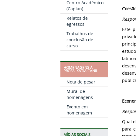
Centro Acadêmico
(Caplan)
Coesão
Relatos de
Respon
egressos
Este p
Trabalhos de
privad
conclusão de
princi
curso
estudo
latino
desen
HOMENAGENS À
PROFA. KÁTIA CANIL
desenv
públic
Nota de pesar
Mural de
homenagens
Econom
Evento em
Respon
homenagem
Qual d
para e
MÍDIAS SOCIAIS