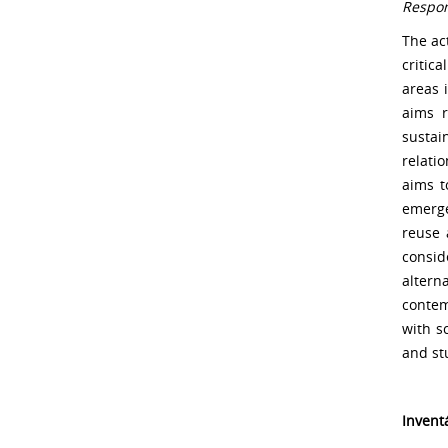
Respon
The ac
critic
areas 
aims r
sustai
relati
aims t
emerge
reuse 
consid
altern
contem
with s
and st
Invent