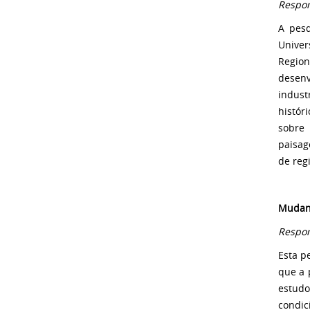
Respons
A pes
Univer
Region
desenv
indust
histór
sobre 
paisag
de reg
Mudan
Respon
Esta p
que a 
estud
condic