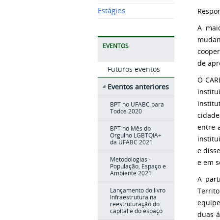
Estágios
Respon
A maio
mudanç
EVENTOS
cooper
de apr
Futuros eventos
O CARE
Eventos anteriores
instit
instit
BPT no UFABC para
Todos 2020
cidade
entre 
BPT no Mês do
Orgulho LGBTQIA+
instit
da UFABC 2021
e diss
Metodologias -
e em s
População, Espaço e
Ambiente 2021
A part
Territ
Lançamento do livro
Infraestrutura na
equipe
reestruturação do
capital e do espaço
duas á