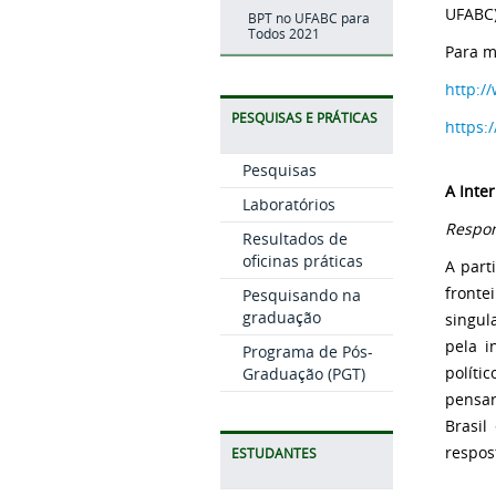
UFABC)
BPT no UFABC para
Todos 2021
Para m
http:/
PESQUISAS E PRÁTICAS
https:
Pesquisas
A Inte
Laboratórios
Respon
Resultados de
oficinas práticas
A part
fronte
Pesquisando na
graduação
singul
pela i
Programa de Pós-
políti
Graduação (PGT)
pensar
Brasil
respos
ESTUDANTES