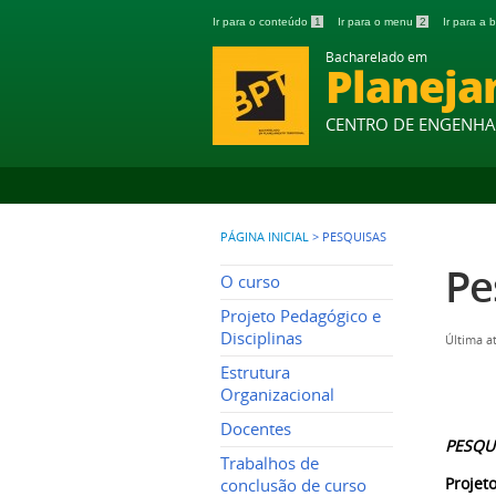
Ir para o conteúdo
1
Ir para o menu
2
Ir para a
Bacharelado em
Planeja
CENTRO DE ENGENHAR
PÁGINA INICIAL
>
PESQUISAS
Pe
O curso
Projeto Pedagógico e
Disciplinas
Última a
Estrutura
Organizacional
Docentes
PESQU
Trabalhos de
Projet
conclusão de curso