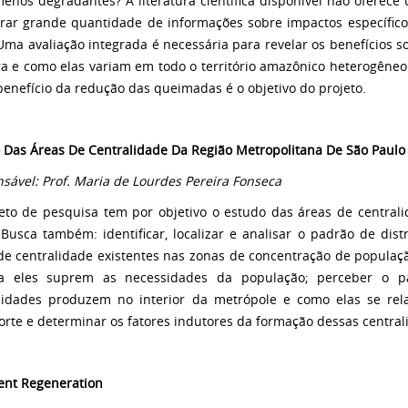
menos degradantes? A literatura científica disponível não oferece
rar grande quantidade de informações sobre impactos específic
 Uma avaliação integrada é necessária para revelar os benefícios 
ra e como elas variam em todo o território amazônico heterogêneo.
benefício da redução das queimadas é o objetivo do projeto.
 Das Áreas De Centralidade Da Região Metropolitana De São Paulo
sável: Prof. Maria de Lourdes Pereira Fonseca
eto de pesquisa tem por objetivo o estudo das áreas de central
 Busca também: identificar, localizar e analisar o padrão de dist
de centralidade existentes nas zonas de concentração de populaç
a eles suprem as necessidades da população; perceber o p
lidades produzem no interior da metrópole e como elas se rel
orte e determinar os fatores indutores da formação dessas central
ent Regeneration