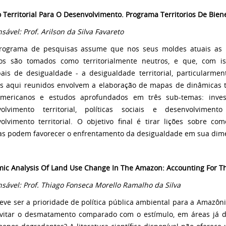
 Territorial Para O Desenvolvimento. Programa Territorios De Bien
sável: Prof. Arilson da Silva Favareto
rograma de pesquisas assume que nos seus moldes atuais as po
os são tomados como territorialmente neutros, e que, com i
pais de desigualdade - a desigualdade territorial, particularme
s aqui reunidos envolvem a elaboração de mapas de dinâmicas t
americanos e estudos aprofundados em três sub-temas: invest
volvimento territorial, políticas sociais e desenvolviment
olvimento territorial. O objetivo final é tirar lições sobre co
as podem favorecer o enfrentamento da desigualdade em sua dimen
ic Analysis Of Land Use Change In The Amazon: Accounting For The
sável: Prof. Thiago Fonseca Morello Ramalho da Silva
eve ser a prioridade de política pública ambiental para a Amazônia
vitar o desmatamento comparado com o estímulo, em áreas já 