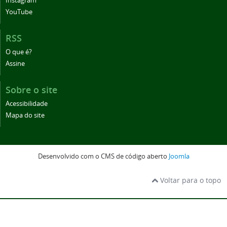
Instagram
YouTube
RSS
O que é?
Assine
Sobre o site
Acessibilidade
Mapa do site
Desenvolvido com o CMS de código aberto
Joomla
Voltar para o topo