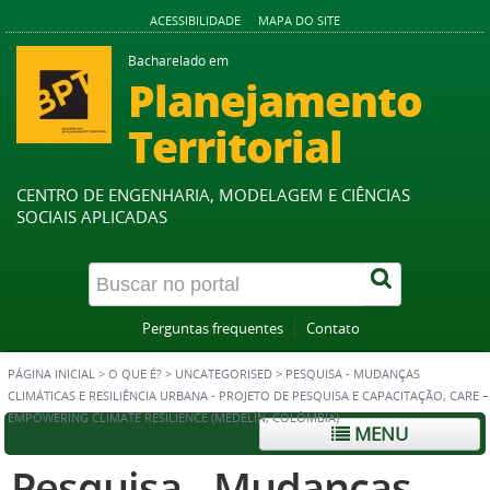
ACESSIBILIDADE
MAPA DO SITE
Bacharelado em
Planejamento
Territorial
CENTRO DE ENGENHARIA, MODELAGEM E CIÊNCIAS
SOCIAIS APLICADAS
Perguntas frequentes
Contato
PÁGINA INICIAL
>
O QUE É?
>
UNCATEGORISED
>
PESQUISA - MUDANÇAS
CLIMÁTICAS E RESILIÊNCIA URBANA - PROJETO DE PESQUISA E CAPACITAÇÃO, CARE –
EMPOWERING CLIMATE RESILIENCE (MEDELÍN, COLÔMBIA)
MENU
Pesquisa - Mudanças