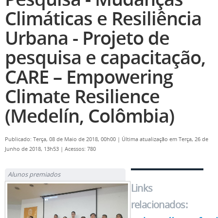
Climáticas e Resiliência
Urbana - Projeto de
pesquisa e capacitação,
CARE – Empowering
Climate Resilience
(Medelín, Colômbia)
Publicado: Terça, 08 de Maio de 2018, 00h00
|
Última atualização em Terça, 26 de
Junho de 2018, 13h53
|
Acessos: 780
Alunos premiados
Links
relacionados: